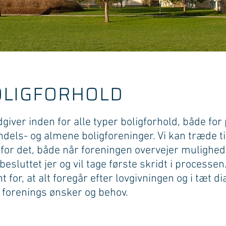
OLIGFORHOLD
dgiver inden for alle typer boligforhold, både for
ndels- og almene boligforeninger. Vi kan træde til
for det, både når foreningen overvejer mulighede
 besluttet jer og vil tage første skridt i processen.
t for, at alt foregår efter lovgivningen og i tæt d
 forenings ønsker og behov.