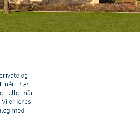
 private og
, når I har
r, eller når
 Vi er jeres
ialog med