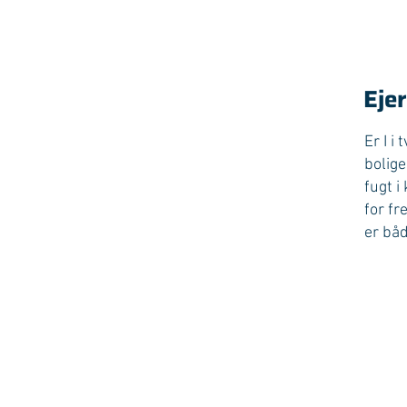
Ejer
Er I i
bolige
fugt 
for fr
er båd