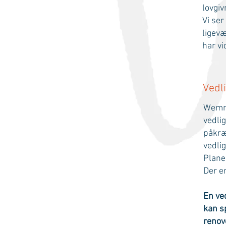
lovgiv
Vi se
ligevæ
har vi
Vedl
Wemme
vedli
påkræ
vedli
Plane
Der e
En ve
kan sp
renov