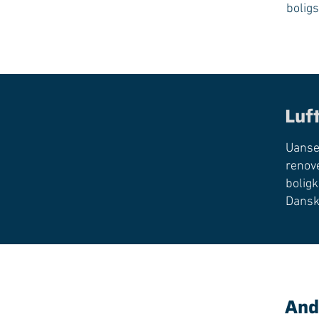
boligs
Luf
Uanset
renove
bolig
Dansk
And