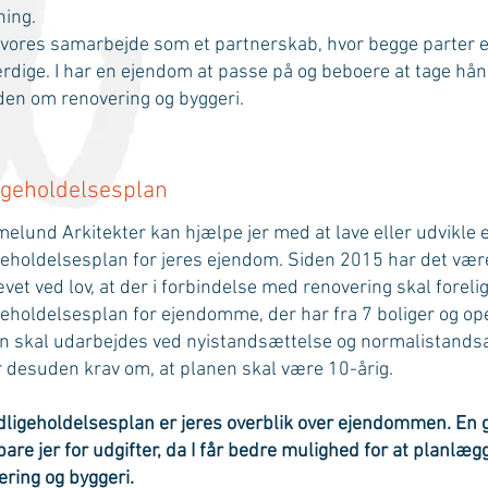
ning.
r vores samarbejde som et partnerskab, hvor begge parter 
rdige. I har en ejendom at passe på og beboere at tage hån
den om renovering og byggeri.
igeholdelsesplan
lund Arkitekter kan hjælpe jer med at lave eller udvikle 
geholdelsesplan for jeres ejendom. Siden 2015 har det vær
vet ved lov, at der i forbindelse med renovering skal foreli
geholdelsesplan for ejendomme, der har fra 7 boliger og ope
n skal udarbejdes ved nyistandsættelse og normalistands
r desuden krav om, at planen skal være 10-årig.
dligeholdelsesplan er jeres overblik over ejendommen. En 
are jer for udgifter, da I får bedre mulighed for at planlæg
ering og byggeri.