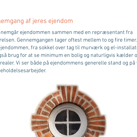
emgang af jeres ejendom
ennemgår ejendommen sammen med en repræsentant fra
relsen. Gennemgangen tager oftest mellem to og fire timer.
ejendommen, fra sokkel over tag til murværk og el-installati
gså brug for at se minimum en bolig og naturligvis kælder 
arealer. Vi ser både på ejendommens generelle stand og på t
geholdelsesarbejder.