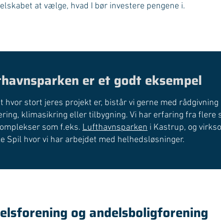
elskabet at vælge, hvad I bør investere pengene i.
thavnsparken er et godt eksempel
 hvor stort jeres projekt er, bistår vi gerne med rådgivnin
ring, klimasikring eller tilbygning. Vi har erfaring fra flere 
komplekser som f.eks.
Lufthavnsparken
i Kastrup, og virk
e Spil hvor vi har arbejdet med helhedsløsninger.
elsforening og andelsboligforening