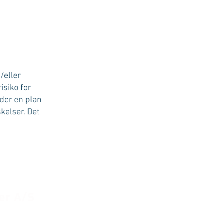
/eller
isiko for
der en plan
skelser. Det
er A/S