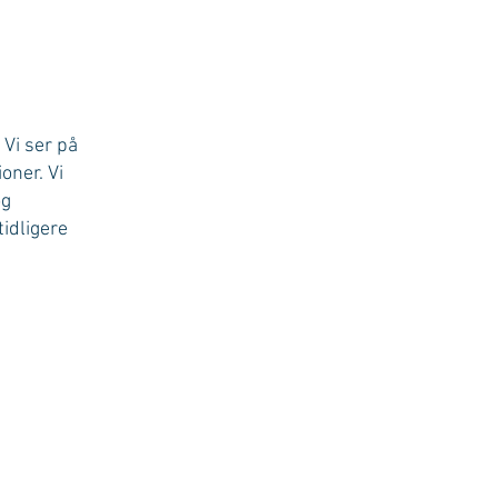
 Vi ser på
oner. Vi
og
idligere