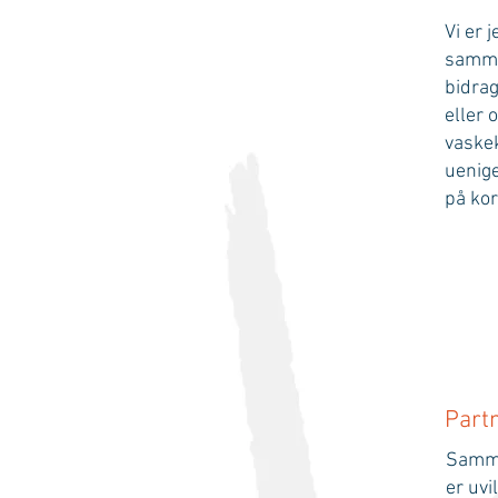
Vi er 
sammen
bidrag
eller 
vaskek
uenige
på kor
Part
Samme
er uvi