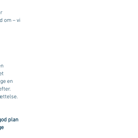
er
d om – vi
en
et
gge en
fter.
ættelse.
god plan
ge