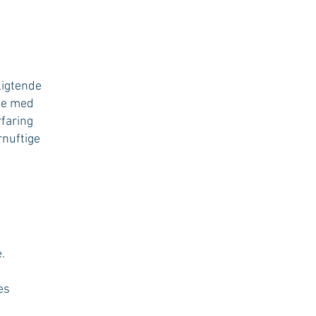
ligtende
age med
rfaring
rnuftige
.
es