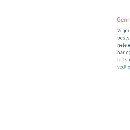
Genn
Vi g
besty
hele 
har o
lofts
vedli