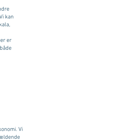
andre
Vi kan
kala,
er er
 både
konomi. Vi
 gældende