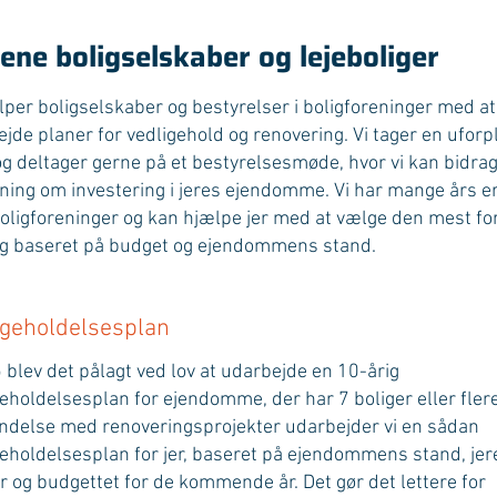
ene boligselskaber og lejeboliger
lper boligselskaber og bestyrelser i boligforeninger med at
jde planer for vedligehold og renovering. Vi tager en uforp
g deltager gerne på et bestyrelsesmøde, hvor vi kan bidr
ning om investering i jeres ejendomme. Vi har mange års e
ligforeninger og kan hjælpe jer med at vælge den mest fo
ng baseret på budget og ejendommens stand.
igeholdelsesplan
 blev det pålagt ved lov at udarbejde en 10-årig
eholdelsesplan for ejendomme, der har 7 boliger eller flere
bindelse med renoveringsprojekter udarbejder vi en sådan
geholdelsesplan for jer, baseret på ejendommens stand, jer
r og budgettet for de kommende år. Det gør det lettere for