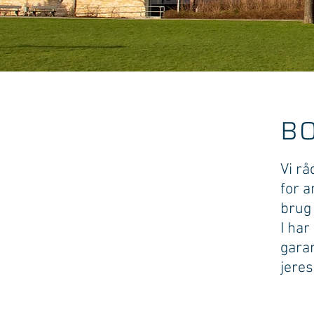
B
Vi rå
for a
brug 
I har
garan
jeres