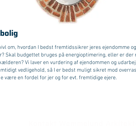
bolig
 tvivl om, hvordan I bedst fremtidssikrer jeres ejendomme og
r? Skal budgettet bruges på energioptimering, eller er der r
i kælderen? Vi laver en vurdering af ejendommen og udarbej
emtidigt vedligehold, så I er bedst muligt sikret mod overra
e være en fordel for jer og for evt. fremtidige ejere.
Kontakt Wemmelund Arkitekt