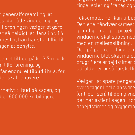
ringe isolering fra tag og 
n generalforsamling, at
I eksemplet her kan tilb
s, da både vinduer og tag
Den ene håndværksmester
. Foreningen vælger at gøre
grundig tilgang til projekt
 så heldigt, at Jens i nr. 16,
vinduerne skal slibes ne
ster, han har stor tillid til
med en mellemslibning.
ngen at benytte.
Den på papiret billigere 
vinduerne blot skal males
n et tilbud på kr. 3,7 mio. kr.
brugt flere arbejdstimer 
lille forening, og
udfaldet
er også forskelli
år endnu et tilbud i hus, før
 der skal renovere
Vælger I at spare pengene
overdrager I hele ansvare
ernativt tilbud på sagen, og
(entreprisen) til den gi
d er 800.000 kr. billigere.
der har aktier i sagen i f
arbejdstimer og byggemat