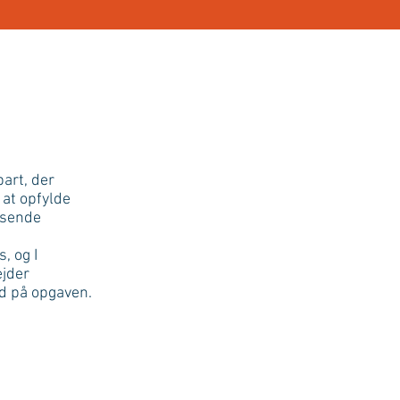
part, der
 at opfylde
dsende
, og I
ejder
ud på opgaven.