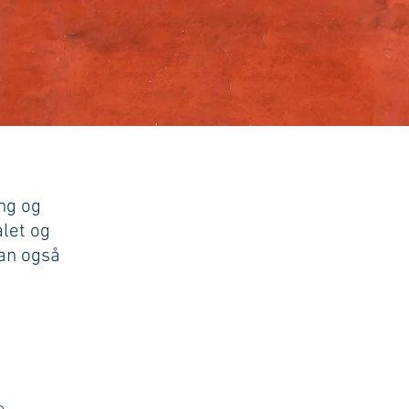
ng og
let
og
kan også