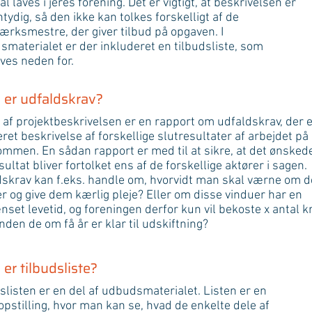
al laves i jeres forening. Det er vigtigt, at beskrivelsen er
ntydig, så den ikke kan tolkes forskelligt af de
rksmestre, der giver tilbud på opgaven. I
materialet er der inkluderet en tilbudsliste, som
ves neden for.
 er udfaldskrav?
 af projektbeskrivelsen er en rapport om udfaldskrav, der 
eret beskrivelse af forskellige slutresultater af arbejdet på
mmen. En sådan rapport er med til at sikre, at det ønsked
sultat bliver fortolket ens af de forskellige aktører i sagen.
dskrav kan f.eks. handle om, hvorvidt man skal værne om 
r og give dem kærlig pleje? Eller om disse vinduer har en
set levetid, og foreningen derfor kun vil bekoste x antal k
nden de om få år er klar til udskiftning?
er tilbudsliste?
slisten er en del af udbudsmaterialet. Listen er en
pstilling, hvor man kan se, hvad de enkelte dele af