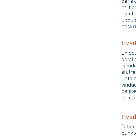
der sk
helt e
håndvæ
udbuds
beskri
Hvad
En del
detalj
ejendo
slutre
Udfal
vindue
begræn
dem, i
Hvad 
Tilbud
punkto