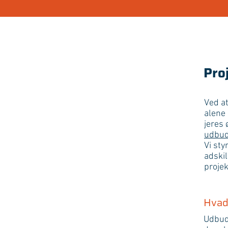
Pro
Ved at
alene 
jeres
udbud
Vi sty
adski
projek
Hvad
Udbuds