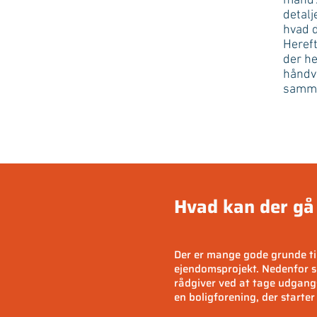
mand’.
detalj
hvad de
Hereft
der he
håndvæ
sammen
Hvad kan der gå 
Der er mange gode grunde til 
ejendomsprojekt. Nedenfor sk
rådgiver ved at tage udgangs
en boligforening, der starter