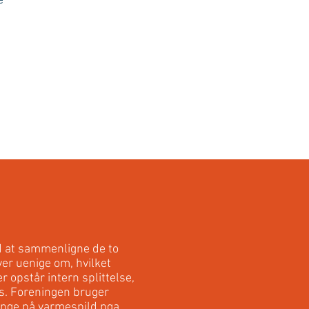
e
d at sammenligne de to
ver uenige om, hvilket
r opstår intern splittelse,
s. Foreningen bruger
nge på varmespild pga.