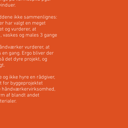
vinduer.
uddene ikke sammenlignes:
 har valgt en meget
et og vurderer, at
d, vaskes og males 3 gange
håndværker vurderer, at
 en gang. Ergo bliver der
på det dyre projekt, og
gt.
 og ikke hyre en rådgiver,
t for byggeprojektet
vne håndværkervirksomhed,
orm af blandt andet
erialer.