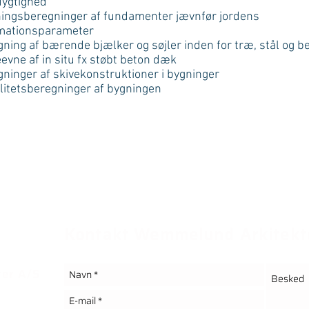
ygtighed
ningsberegninger af fundamenter jævnfør jordens
mationsparameter
gning af bærende bjælker og søjler inden for træ, stål og b
evne af in situ fx støbt beton dæk
gninger af skivekonstruktioner i bygninger
ilitetsberegninger af bygningen
Kontakt Wemmelund Arkitekt
er A/S