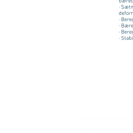
bæred
· Sæt
defor
· Bere
· Bære
· Bere
· Stab
Wemmelund Arkitekt
Cylindervej 31, 2. th.