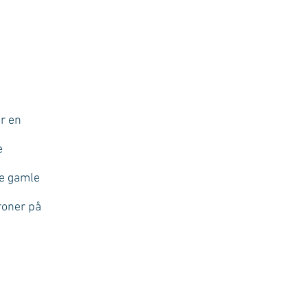
er en
e
de gamle
roner på