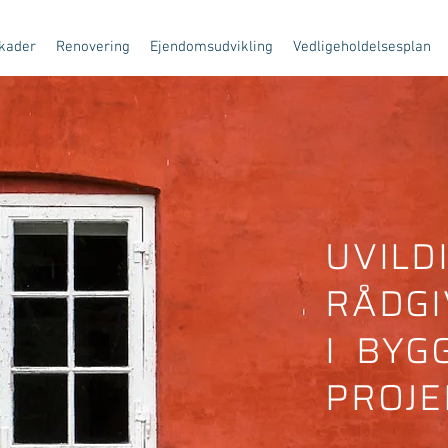
kader
Renovering
Ejendomsudvikling
Vedligeholdelsesplan
UVILD
RÅDGI
I BYG
PROJE