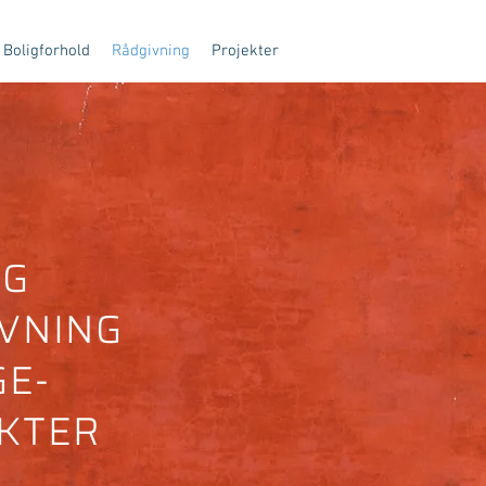
Boligforhold
Rådgivning
Projekter
IG
VNING
GE-
KTER