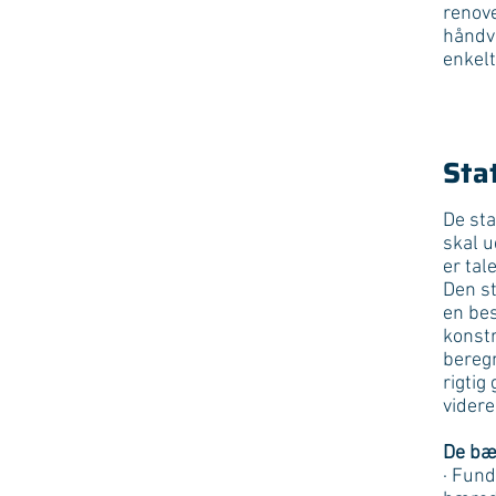
renove
håndvæ
enkelt
Sta
De sta
skal u
er tal
Den st
en bes
konst
bereg
rigtig
videre
De bæ
· Fun