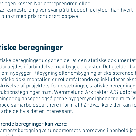
ringen koster. Når entreprenøren eller
rksmesteren giver svar på tilbuddet, udfylder han hvert
 punkt med pris for udført opgave
tiske beregninger
tiske beregninger udgør en del af den statiske dokumenta
darbejdes i forbindelse med byggeprojekter. Det gælder bå
e om nybyggeri, tilbygning eller ombygning af eksisterende 
atiske dokumentation er ret omfattende og inkluderer eks
krivelse af projektets forudsætninger, statiske beregninger
ruktionstegninger m.m. Wemmelund Arkitekter A/S udfører
ninger og ansøger også gerne byggemyndighederne m.m. Vi
 gode samarbejdspartnere i form af håndværkere der kan f
 arbejde hvis det er interessant.
rende beregninger kan være:
damentsberegning af fundamentets bæreevne i henhold jo