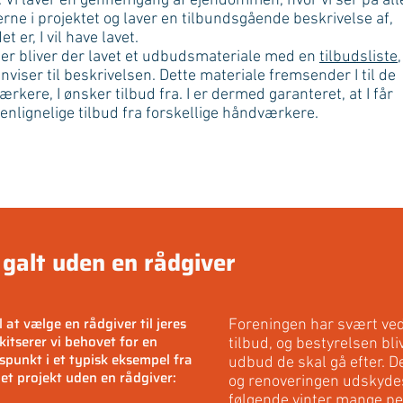
 Vi laver en gennemgang af ejendommen, hvor vi ser på all
erne i projektet og laver en tilbundsgående beskrivelse af,
t er, I vil have lavet.
er bliver der lavet et udbudsmateriale med en
tilbudsliste
,
nviser til beskrivelsen. Dette materiale fremsender I til de
rkere, I ønsker tilbud fra. I er dermed garanteret, at I får
lignelige tilbud fra forskellige håndværkere.
galt uden en rådgiver
at vælge en rådgiver til jeres
Foreningen har svært ve
itserer vi behovet for en
tilbud, og bestyrelsen bli
punkt i et typisk eksempel fra
udbud de skal gå efter. De
 et projekt uden en rådgiver:
og renoveringen udskyde
følgende vinter mange pe