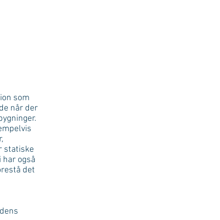
tion som
de når der
bygninger.
empelvis
,
 statiske
 har også
orestå det
rdens