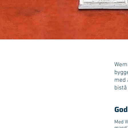
Wemme
bygge
med a
bistå
God
Med We